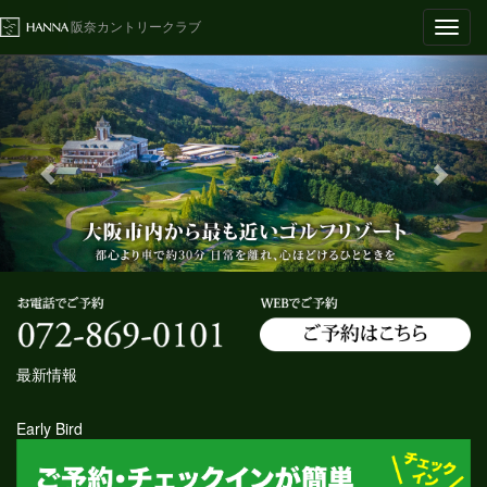
Toggl
阪奈カントリークラブ
navig
最新情報
Early Bird